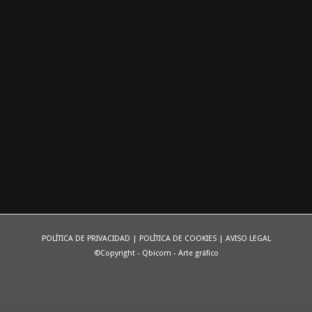
POLÍTICA DE PRIVACIDAD
|
POLÍTICA DE COOKIES
|
AVISO LEGAL
©Copyright - Qbicom - Arte gráfico